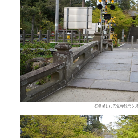
石橋越しに円覚寺総門を