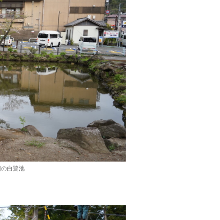
側の白鷺池