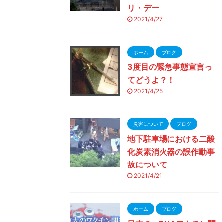
リ・デー
2021/4/27
ホーム
ブログ
3度目の緊急事態宣言っ
てどうよ？！
2021/4/25
災害について
ブログ
地下駐車場における二酸
化炭素消火器の誤作動事
故について
2021/4/21
ホーム
ブログ