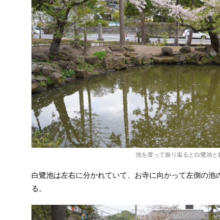
池を渡って振り返ると白鷺池と
白鷺池は左右に分かれていて、お寺に向かって左側の池
る。