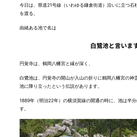
今日は、県道21号線（いわゆる鎌倉街道）沿いに立つ石
を渡る。
由緒ある池で名は
白鷺池と言いま
円覚寺は、鶴岡八幡宮と縁が深く、
白鷺池は、円覚寺の開山が入山の折りに鶴岡八幡宮の神
池に降り立ったという伝説があります。
1889年（明治22年）の横須賀線の開通の時に、池は半
す。