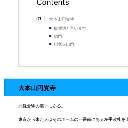
Contents
大本山円覚寺
白鷺池と言います。
総門
円覚寺山門
大本山円覚寺
北鎌倉駅の裏手にある。
東京から来た人はそのホームの一番前にある左手改札を