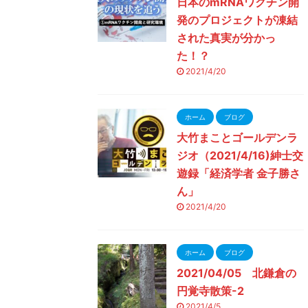
日本のmRNAワクチン開
発のプロジェクトが凍結
された真実が分かっ
た！？
2021/4/20
ホーム
ブログ
大竹まことゴールデンラ
ジオ（2021/4/16)紳士交
遊録「経済学者 金子勝さ
ん」
2021/4/20
ホーム
ブログ
2021/04/05 北鎌倉の
円覚寺散策-2
2021/4/5