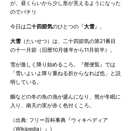
が、昼くらいから少し形が見えるようになった
のでパチリ
今日は
二十四節気
のひとつの『
大雪
』。
大雪
（たいせつ）は、二十四節気の第21番目
の十一月節（旧暦10月後半から11月前半）。
雪が激しく降り始めるころ
。『暦便覧』では
「雪いよいよ降り重ねる折からなれば也」と説
明している。
鰤などの冬の魚の漁が盛んになり、熊が冬眠に
入り、南天の実が赤く色付くころ。
（出典: フリー百科事典『ウィキペディア
（Wikipedia）』）