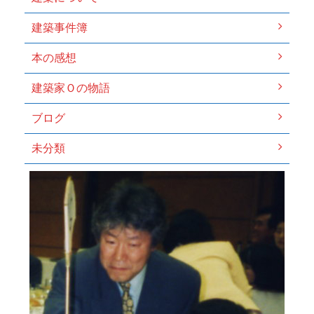
建築事件簿
本の感想
建築家Ｏの物語
ブログ
未分類