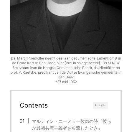
Ds. Martin Niemöller neemt deel aan oecumenische samenkomst in
de Grote Kert te Den Haag. Vlnr [Vrnl in spiegelbeeld!] . Ds M.N. W.
Smitvoors (van de Haagse Oecumenische Raad), ds. Niemöller en
prof. P. Kaetske, predikant van de Duitse Evangelische gemeente in
Den Haag
*27 mei 1952
Contents
CLOSE
マルティン・ニーメラー牧師の詩『彼ら
が最初共産主義者を攻撃したとき』