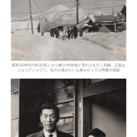
昭和20年代の狩太(現ニセコ)町の市街地と雪の上を引く馬橇。正面は
ニセコアンヌプリ。右の小屋みたいな家がかっての馬喰大槻組