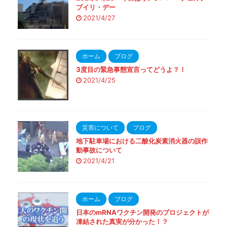
ブイリ・デー
2021/4/27
ホーム
ブログ
3度目の緊急事態宣言ってどうよ？！
2021/4/25
災害について
ブログ
地下駐車場における二酸化炭素消火器の誤作
動事故について
2021/4/21
ホーム
ブログ
日本のmRNAワクチン開発のプロジェクトが
凍結された真実が分かった！？