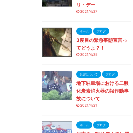
リ・デー
2021/4/27
ホーム
ブログ
3度目の緊急事態宣言っ
てどうよ？！
2021/4/25
災害について
ブログ
地下駐車場における二酸
化炭素消火器の誤作動事
故について
2021/4/21
ホーム
ブログ