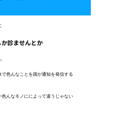
に
しか診ませんとか
い
体で色んなことを国が通知を発信する
か色んなモノにによって違うじゃない