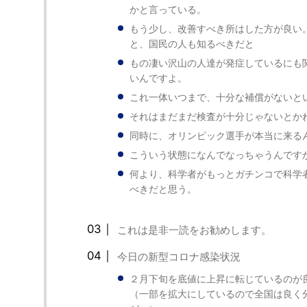
かと言っている。
もう少し、改善すべき所はした方が良い
と、国民の人も知るべきだと
もの凄い沢山の人達が発症しているにも
いんですよ。
これ一体いつまで、十分な補償がないと
それはまだまだ検査が十分じゃないとか
同時に、オリンピック選手が本当に来る
こういう状態になんでなっちゃうんです
何より、科学者がもっとガチンコで科学
べきだと思う。
これは是非一読をお勧めします。
今日の新型コロナ感染状況
２月下旬を底値に上昇に転じているのが
（一部を拡大にしているので全国は良く