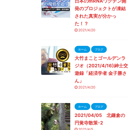
日本のmRNAワクチン開
発のプロジェクトが凍結
された真実が分かっ
た！？
2021/4/20
ホーム
ブログ
大竹まことゴールデンラ
ジオ（2021/4/16)紳士交
遊録「経済学者 金子勝さ
ん」
2021/4/20
ホーム
ブログ
2021/04/05 北鎌倉の
円覚寺散策-2
2021/4/5