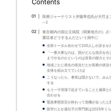
Contents
医療ジャーナリスト伊藤隼也氏が大竹ま
−２
東京都内の国公立病院（関東地方の）ざ
重症者どうするんだという渦中に
全部トータル合わせて200人しか診ませ
「一番大事なのは、国がどんな指示を出
までやるのかというのは首長の能力とそ
地域ごとに発生の状況だとか医療の状況
全体を組み立てていけば
こうなったら、事実は隠さないで、みん
する
もう一寸現場で起きていることと施策と
合わせを
緊急事態宣言が終わって危機が去ったと
医学だとか遺伝子の専門家は2025年く