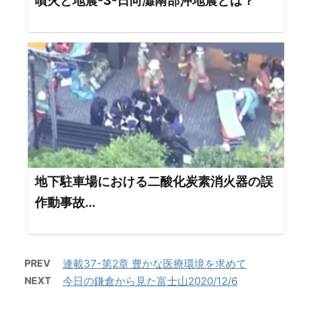
噴火と地震-3-日向灘南部沖地震とは？
地下駐車場における二酸化炭素消火器の誤
作動事故...
PREV
連載37-第2章 豊かな医療環境を求めて
NEXT
今日の鎌倉から見た富士山2020/12/6