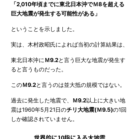
「2,010年頃までに東北日本沖でＭ8を超える
巨大地震が発生する可能性がある」
ということを示しました。
実は、木村政昭氏によれば当初の計算結果は、
東北日本沖に
Ｍ9.2
と言う巨大な地震が発生す
ると言うものだった。
この
Ｍ9.2
と言うのは並大抵の規模ではない。
過去に発生した地震で、
Ｍ9.2
以上に大きい地
震は1960年5月21日の
チリ大地震(Ｍ9.5)
の1回
しか確認されていません。
世界的に10指に入る大地震