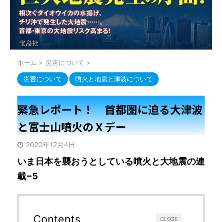
ホーム
>
災害について
>
災害について
噴火と地震と津波について
緊急レポート！ 首都圏に迫る大津波
と富士山噴火のＸデー
2020年12月4日
いま日本を襲おうとしている噴火と大地震の連
載−5
Contents
CLOSE