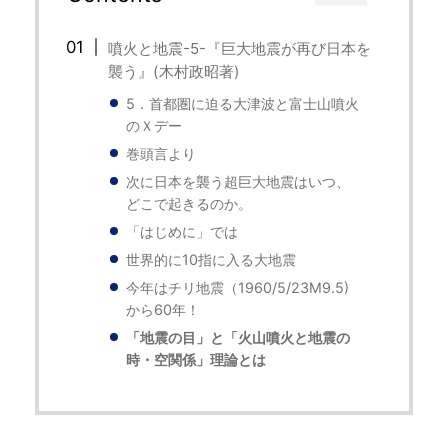
噴火と地震-5-『巨大地震が再び日本を
襲う』(木村政昭著)
5．首都圏に迫る大津波と富士山噴火
のＸデー
巻頭言より
次に日本を襲う超巨大地震はいつ、
どこで起きるのか。
「はじめに」では
世界的に10指に入る大地震
今年はチリ地震（1960/5/23M9.5)
から60年！
「地震の目」と「火山噴火と地震の
時・空関係」理論とは