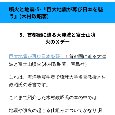
噴火と地震-5-『巨大地震が再び日本を襲
う』(木村政昭著)
5．首都圏に迫る大津波と富士山噴
火のＸデー
巨大地震が再び日本を襲う
！
首都圏に迫る大津
波と富士山噴火(木村政昭著、宝島社）
これは、海洋地震学者で琉球大学名誉教授木村
政昭氏の著書です。
これまで紹介した木村政昭氏の本の中では、
地震や噴火の起こる仕組みについてかなり 具